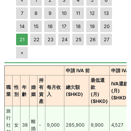
7
8
9
10
11
12
13
14
15
16
17
18
19
20
21
22
23
24
25
26
27
»
申請 IVA 前
申請 IV
持
最低還
IVA還款
職
性
年
婚
有
每月收
總欠額
款
(月)
業
別
齡
姻
資
入
($HKD)
(月)
($HKD)
產
($HKD)
旅
行
離
社
女
38
-
9,000
285,900
9,900
4,527
婚