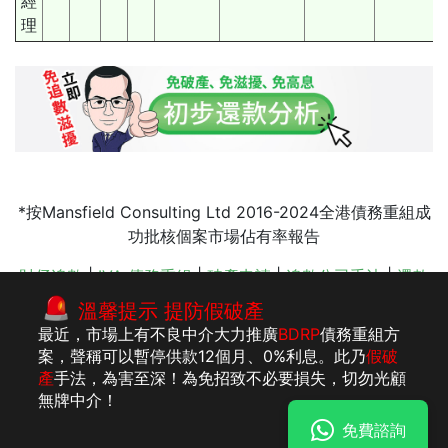
經
理
*按Mansfield Consulting Ltd 2016-2024全港債務重組成
功批核個案市場佔有率報告
財仔追數
|
IVA 債務重組
|
破產申請
|
追數公司手法
|
還款
期數
|
欠款 分期
|
破產申請
|
破產後的生活
|
李建民 會計
溫馨提示 提防假破產
師
|
債務重組
最近，市場上有不良中介大力推廣
BDRP
債務重組方
案，聲稱可以暫停供款12個月、0%利息。此乃
假破
產
手法，為害至深！為免招致不必要損失，切勿光顧
版權所有：李建
法律聲明
私隱聲明及收集個人資料聲明
無牌中介！
民執業會計師事
免費諮詢
務所
明白