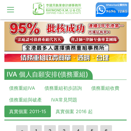
IVA 個人自願安排(債務重組)
債務重組IVA
債務重組初步諮詢
債務重組收費
債務重組與破產
IVA常見問題
真實個案 2011-15
真實個案 2016 起
«
1
2
3
4
5
6