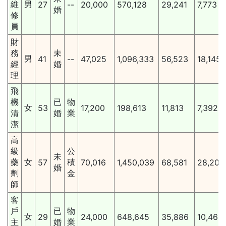
維
男
27
--
20,000
570,128
29,241
7,773
婚
修
員
財
務
未
男
41
--
47,025
1,096,333
56,523
18,145
經
婚
理
飛
機
已
物
女
53
17,200
198,613
11,813
7,392
清
婚
業
潔
高
級
公
未
藥
女
積
57
70,016
1,450,039
68,581
28,202
婚
劑
金
師
客
戶
已
物
女
29
24,000
648,645
35,886
10,460
主
婚
業