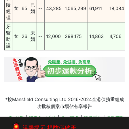
險
已
女
65
--
43,285
1,065,299
61,911
18,084
經
婚
理
牙
醫
未
女
26
--
12,000
298,175
14,863
4,706
助
婚
護
*按Mansfield Consulting Ltd 2016-2024全港債務重組成
功批核個案市場佔有率報告
欠款 分期
|
追數公司手法
|
公司轉名
|
債務重組
|
還款期數
|
按揭清債
|
破產申請
|
破產申請
|
申請 債務重組
|
債務舒
溫馨提示 提防假破產