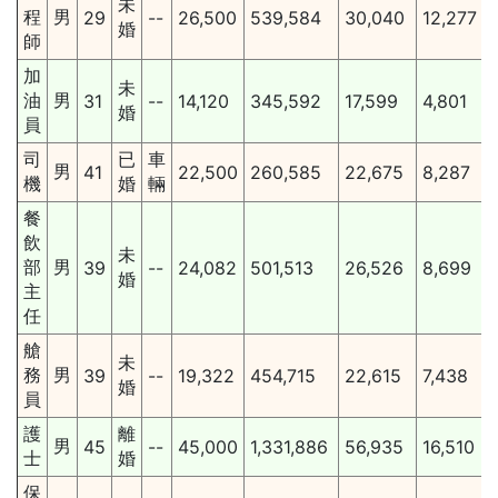
未
程
男
29
--
26,500
539,584
30,040
12,277
婚
師
加
未
油
男
31
--
14,120
345,592
17,599
4,801
婚
員
司
已
車
男
41
22,500
260,585
22,675
8,287
機
婚
輛
餐
飲
未
部
男
39
--
24,082
501,513
26,526
8,699
婚
主
任
艙
未
務
男
39
--
19,322
454,715
22,615
7,438
婚
員
護
離
男
45
--
45,000
1,331,886
56,935
16,510
士
婚
保