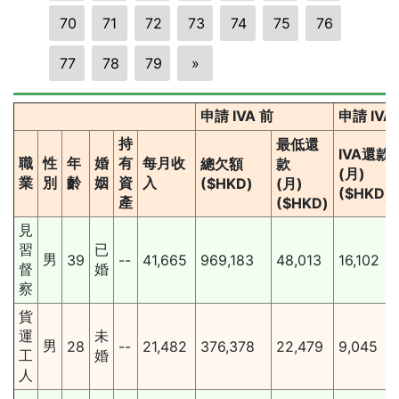
70
71
72
73
74
75
76
77
78
79
»
申請 IVA 前
申請 IV
持
最低還
IVA還款
職
性
年
婚
有
每月收
總欠額
款
(月)
業
別
齡
姻
資
入
($HKD)
(月)
($HKD)
產
($HKD)
見
習
已
男
39
--
41,665
969,183
48,013
16,102
督
婚
察
貨
運
未
男
28
--
21,482
376,378
22,479
9,045
工
婚
人