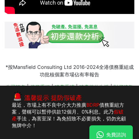
*按Mansfield Consulting Ltd 2016-2024全港債務重組成
功批核個案市場佔有率報告
公司轉名
|
債務重組
|
破產手續
|
破產後的生活
|
財仔追數
|
轉按清債
|
按揭清債
|
債務重組收費
|
會計師事務所
|
破
溫馨提示 提防假破產
產申請
最近，市場上有不良中介大力推廣
BDRP
債務重組方
案，聲稱可以暫停供款12個月、0%利息。此乃
假破
產
手法，為害至深！為免招致不必要損失，切勿光顧
版權所有：李建
法律聲明
私隱聲明及收集個人資料聲明
無牌中介！
民執業會計師事
免費諮詢
務所