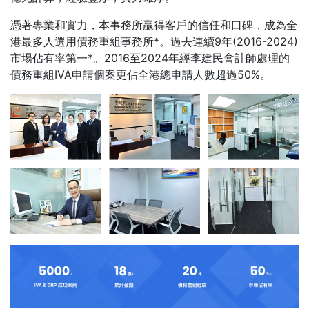
憑著專業和實力，本事務所贏得客戶的信任和口碑，成為全
港最多人選用債務重組事務所*。過去連續9年(2016-2024)
市場佔有率第一*。2016至2024年經李建民會計師處理的
債務重組IVA申請個案更佔全港總申請人數超過50%。