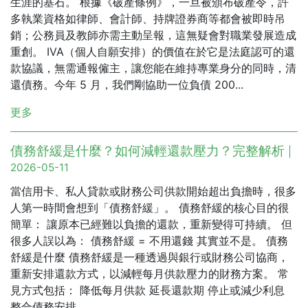
生涯的基石。 根據《破產條例》，一旦被頒布破產令，許
多執業資格如律師、會計師、持牌證券商等都會被即時吊
銷；公務員及教師亦需主動呈報，這無疑會對職業發展造成
重創。 IVA（個人自願安排）的價值在於它是法庭認可的還
款協議，無需通報僱主，讓您能在維持專業身分的同時，清
還債務。今年 5 月，我們剛協助一位負債 200...
更多
債務舒緩是什麼？如何減輕還款壓力？完整解析
|
2026-05-11
當信用卡、私人貸款或財務公司供款開始超出負擔時，很多
人第一時間會想到「債務舒緩」。 債務舒緩的核心目的很
簡單： 讓原本已經難以負擔的還款，重新變得可持續。 但
很多人誤以為： 債務舒緩 = 不用還錢 其實並不是。 債務
舒緩是什麼 債務舒緩是一種透過與銀行或財務公司協商，
重新安排還款方式，以減輕每月供款壓力的財務方案。 常
見方式包括： 降低每月供款 延長還款期 停止或減少利息
整合債務安排...