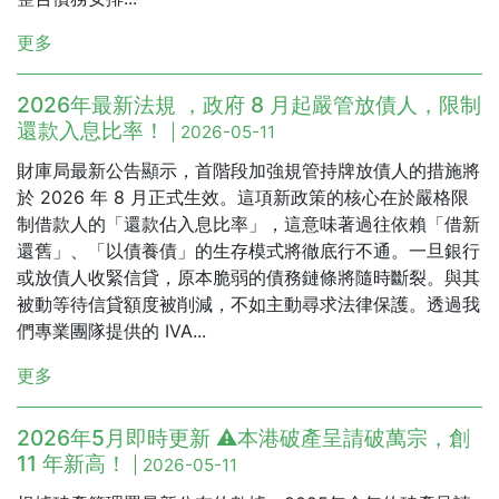
更多
2026年最新法規 ，政府 8 月起嚴管放債人，限制
還款入息比率！
| 2026-05-11
財庫局最新公告顯示，首階段加強規管持牌放債人的措施將
於 2026 年 8 月正式生效。這項新政策的核心在於嚴格限
制借款人的「還款佔入息比率」，這意味著過往依賴「借新
還舊」、「以債養債」的生存模式將徹底行不通。一旦銀行
或放債人收緊信貸，原本脆弱的債務鏈條將隨時斷裂。與其
被動等待信貸額度被削減，不如主動尋求法律保護。透過我
們專業團隊提供的 IVA...
更多
2026年5月即時更新 ⚠️本港破產呈請破萬宗，創
11 年新高！
| 2026-05-11