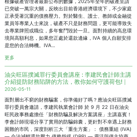
根據破產管理署最新公布的數據，2025年全年的破產呈請
已突破一萬宗大關，反映出目前香港經濟環境下，不少家庭
正承受著沉重的債務壓力。對於醫生、護士、教師或金融從
業員等專業人士來說，破產不只是財務問題，更可能導致失
去專業牌照或職位，多年奮鬥毀於一旦。面對持續的高息環
境與高額利息，如果您正處於還款邊緣，IVA 個人自願安排
是您的合法轉機。IVA...
更多
油尖旺區撲滅罪行委員會講座 : 李建民會計師主講
介紹提防財務陷阱的方法，教你如何守護荷包!
|
2026-05-11
面對層出不窮的財務騙案，你準備好了嗎？應油尖旺區撲滅
罪行委員會邀請，李建民執業會計師 於 9 月 22 日在油尖
旺民政事務處擔任「財務防騙及解決方案講座」主講嘉賓！
李會計師現場分享了實用的防騙錦囊，更針對不幸遇上財務
困難的市民，深度剖析三大「重生方案」： 債務重組 (IVA)
— 合法減輕還款壓力 債務舒緩 (DRP) — 靈活與債主協商