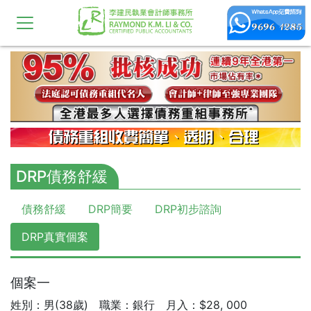
DRP債務舒緩
債務舒緩
DRP簡要
DRP初步諮詢
DRP真實個案
個案一
姓別：男(38歲) 職業：銀行 月入：$28, 000