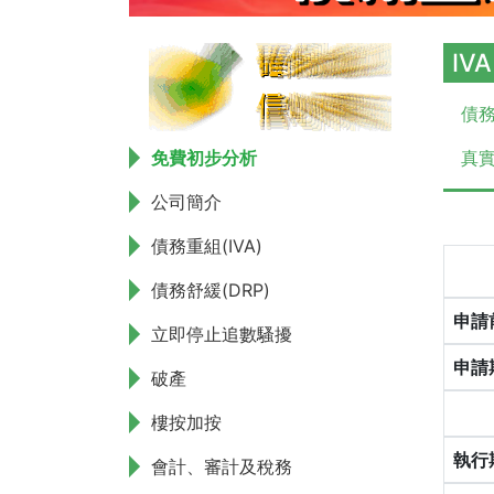
IV
債務
免費初步分析
真實
公司簡介
債務重組(IVA)
債務舒緩(DRP)
申請
立即停止追數騷擾
申請
破產
樓按加按
執行
會計、審計及稅務