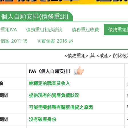
A 個人自願安排(債務重組)
重組IVA
債務重組初步諮詢
債務重組收費
債務重組
個案 2011-15
真實個案 2016 起
<債務重組> 與 <破產> 的比
IVA《個人自願安排》
前
較穩定的職業及收入
期間
提供現有的資產負債狀況
可能需要解釋有關新借貸之原因
期間
沒有破產身份