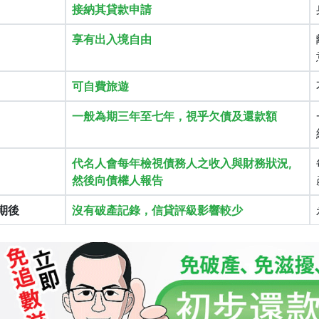
接納其貸款申請
享有出入境自由
可自費旅遊
一般為期三年至七年，視乎欠債及還款額
代名人會每年檢視債務人之收入與財務狀況,
然後向債權人報告
期後
沒有破產記錄，信貸評級影響較少