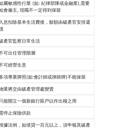
如屬敏感性行業 (如: 紀律部隊或金融業),需要
知會僱主, 現職不一定得到保留
入息扣除基本生活費後，餘額由破產官安排還
債
破產官監察日常生活
不可出任管理階層
不可經營生意
多項專業牌照(如:會計師或律師牌)不能保留
物業將交由破產管理處變賣
只能開立一個新銀行賬戶以作出糧之用
需停止保險供款
根據法例，如借貸一百元以上，須申報其破產