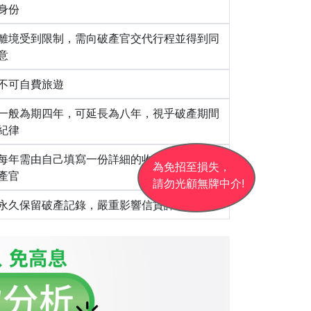
身份
離境受到限制，需向破產官交代行程並得到同
意
不可自費旅遊
一般為期四年，可延長為八年，視乎破產期間
紀律
每年需由自己填寫一份詳細的收支說明書予破
為免招至損失，
產官
請勿光顧無牌中介!
永久保留破產記錄，嚴重影響信貸評級