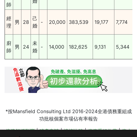
婚
師
經
己
男
28
-
20,000
383,539
19,177
7,774
理
婚
廚
未
男
24
-
14,000
182,625
9,131
5,344
師
婚
*按Mansfield Consulting Ltd 2016-2024全港債務重組成
功批核個案市場佔有率報告
債務舒緩影響
|
破產申請
|
樓按比較
|
債務重組收費
|
停止