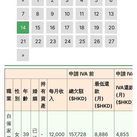
7
8
9
10
11
12
13
14
15
16
17
18
19
20
21
22
23
24
25
26
27
»
申請 IVA 前
申請 IVA
持
最低還
IVA還款
職
性
年
婚
有
每月收
總欠額
款
(月)
業
別
齡
姻
資
入
($HKD)
(月)
($HKD)
產
($HKD)
自
僱
家
已
女
39
-
12,000
157,728
8,886
4,855