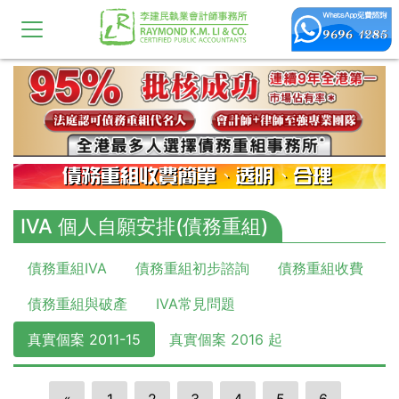
IVA 個人自願安排(債務重組)
債務重組IVA
債務重組初步諮詢
債務重組收費
債務重組與破產
IVA常見問題
真實個案 2011-15
真實個案 2016 起
«
1
2
3
4
5
6