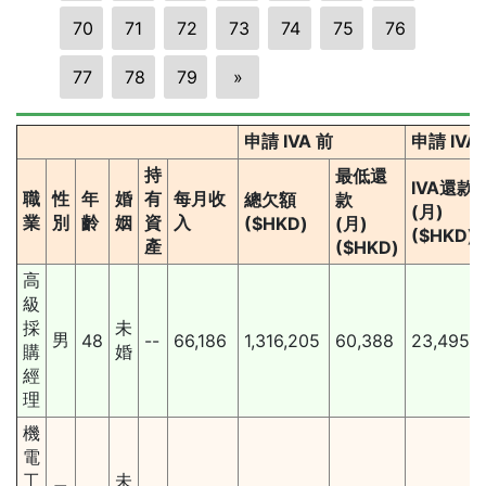
70
71
72
73
74
75
76
77
78
79
»
申請 IVA 前
申請 IVA
持
最低還
IVA還款
職
性
年
婚
有
每月收
總欠額
款
(月)
業
別
齡
姻
資
入
($HKD)
(月)
($HKD)
產
($HKD)
高
級
採
未
男
48
--
66,186
1,316,205
60,388
23,495
購
婚
經
理
機
電
工
未