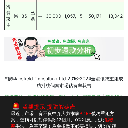
獨
資
已
男
36
--
30,000
1,057,115
50,171
13,042
東
婚
主
*按Mansfield Consulting Ltd 2016-2024全港債務重組成
功批核個案市場佔有率報告
債務問題
|
債務舒緩影響
|
註冊 公司
|
還款期數
|
破產條例
|
破產後的生活
|
轉按清債
|
追數公司手法
|
破產申請
|
香
溫馨提示 提防假破產
港 會計師
最近，市場上有不良中介大力推廣
BDRP
債務重組方
案，聲稱可以暫停供款12個月、0%利息。此乃
假破
產
手法，為害至深！為免招致不必要損失，切勿光顧