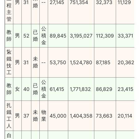
男
31
--
27,145
751,354
32,373
11,129
程
婚
主
管
公
教
已
男
積
52
89,845
3,195,027
112,309
33,371
師
婚
金
紥
鐵
未
男
31
--
53,750
1,524,780
87,185
20,362
技
婚
工
公
教
已
女
積
40
61,415
1,771,832
86,829
23,415
師
婚
金
扎
鐵
未
物
男
37
45,000
1,404,358
73,663
20,114
工
婚
業
人
自