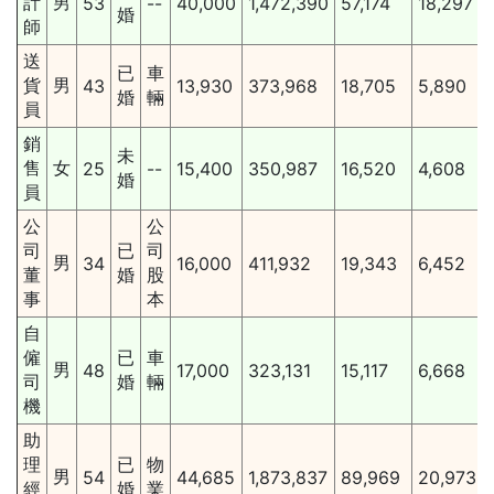
計
男
53
--
40,000
1,472,390
57,174
18,297
婚
師
送
已
車
貨
男
43
13,930
373,968
18,705
5,890
婚
輛
員
銷
未
售
女
25
--
15,400
350,987
16,520
4,608
婚
員
公
公
司
已
司
男
34
16,000
411,932
19,343
6,452
董
婚
股
事
本
自
僱
已
車
男
48
17,000
323,131
15,117
6,668
司
婚
輛
機
助
理
已
物
男
54
44,685
1,873,837
89,969
20,973
經
婚
業