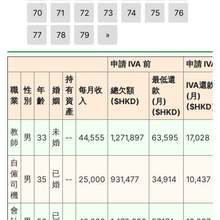
70
71
72
73
74
75
76
77
78
79
»
申請 IVA 前
申請 IVA
持
最低還
IVA還款
職
性
年
婚
有
每月收
總欠額
款
(月)
業
別
齡
姻
資
入
($HKD)
(月)
($HKD)
產
($HKD)
教
未
男
33
--
44,555
1,271,897
63,595
17,028
師
婚
自
僱
已
男
35
--
25,000
931,477
34,914
10,437
司
婚
機
會
已