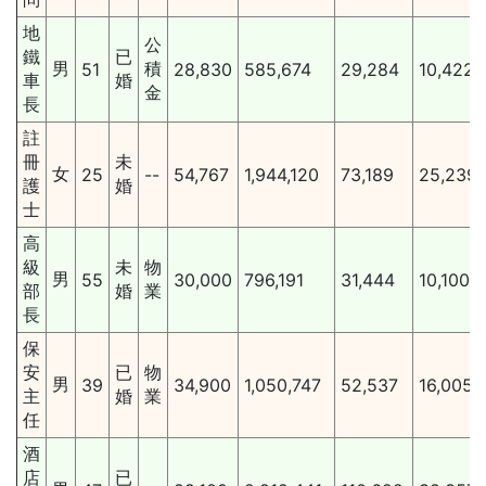
地
公
鐵
已
男
積
51
28,830
585,674
29,284
10,422
車
婚
金
長
註
冊
未
女
25
--
54,767
1,944,120
73,189
25,239
護
婚
士
高
級
未
物
男
55
30,000
796,191
31,444
10,100
部
婚
業
長
保
安
已
物
男
39
34,900
1,050,747
52,537
16,005
主
婚
業
任
酒
店
已