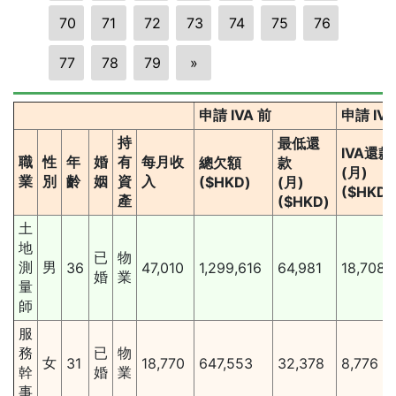
70
71
72
73
74
75
76
77
78
79
»
申請 IVA 前
申請 IV
持
最低還
IVA還款
職
性
年
婚
有
每月收
總欠額
款
(月)
業
別
齡
姻
資
入
($HKD)
(月)
($HKD)
產
($HKD)
土
地
已
物
測
男
36
47,010
1,299,616
64,981
18,708
婚
業
量
師
服
務
已
物
女
31
18,770
647,553
32,378
8,776
幹
婚
業
事