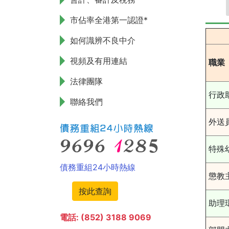
市佔率全港第一認證*
如何識辨不良中介
視頻及有用連結
職業
法律團隊
行政
聯絡我們
外送
特殊
債務重組24小時熱線
懲教
按此查詢
助理
電話: (852) 3188 9069