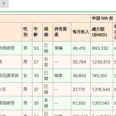
»
申請 IVA 前
性
年
婚
持有資
總欠額
每月收入
別
齡
姻
產
($HKD)
已
助理經理
男
車輛
53
49,410
993,332
婚
分
員
男
57
--
35,784
1,230,513
居
已
幼兒護理員
女
物業
30
36,850
745,100
婚
已
主任
男
37
--
37,770
1,319,542
婚
未
環境經理
男
35
--
61,300
1,351,140
婚
已