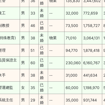
主管
男
物業
36
135,830
3,447,602
婚
未
技工
男
33
--
32,000
772,659
婚
已
副教授
男
46
--
73,500
1,758,727
婚
未
(特殊教育)
男
物業
38
71,010
3,064,131
婚
已
經理
男
51
--
94,770
1,878,418
婚
品質保證主
已
男
60
--
230,060
6,160,767
婚
未
水手
男
38
--
31,000
441,634
婚
已
營運總監
女
35
--
60,000
1,198,970
婚
未
系統主任
男
29
--
35,000
931,744
婚