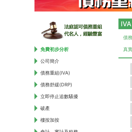
IV
債務
免費初步分析
真實
公司簡介
債務重組(IVA)
債務舒緩(DRP)
立即停止追數騷擾
破產
樓按加按
會計、審計及稅務