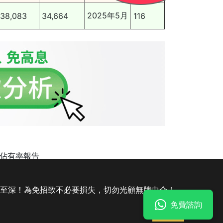
2025年5月
138,083
34,664
116
案市場佔有率報告
比較
|
公司轉名
|
IVA 債務重組
害至深！為免招致不必要損失，切勿光顧無牌中介！
免費諮詢
法律聲明
私隱聲明及收集個人資料聲明
明白