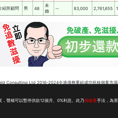
未
介紹所顧問
男
48
--
83,000
2,761,655
婚
ield Consulting Ltd 2016-2024全港債務重組成功批核個
例
|
破產後的生活
|
註冊 公司
|
破產申請
|
追數公司手法
|
樓按
案，聲稱可以暫停供款12個月、0%利息。此乃
假破產
手法，為