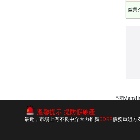
職業
*按Mansf
債務問題
|
按揭清債
|
破產條
溫馨提示 提防假破產
最近，市場上有不良中介大力推廣
BDRP
債務重組方
版權所有：李建民執業會計師事務所