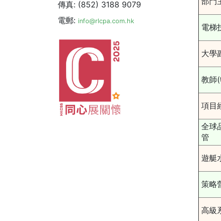
部門
傳真: (852) 3188 9079
電郵:
info@rlcpa.com.hk
電梯
大學
教師
項目
全球
管
遊艇
策略
高級