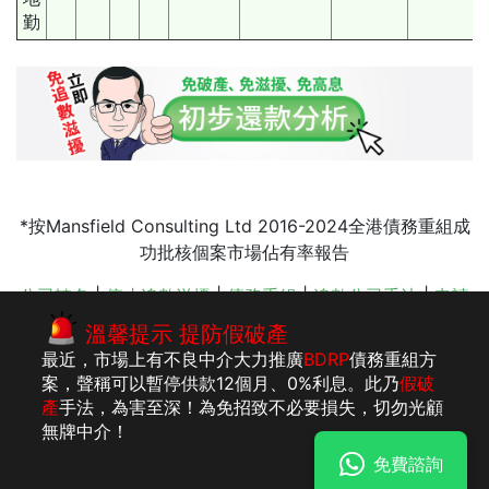
勤
*按Mansfield Consulting Ltd 2016-2024全港債務重組成
功批核個案市場佔有率報告
公司轉名
|
停止追數滋擾
|
債務重組
|
追數公司手法
|
申請
債務重組
|
樓按比較
|
李建民 會計師
|
債務舒緩影響
|
債務
溫馨提示 提防假破產
重組 收費
|
財仔追數
最近，市場上有不良中介大力推廣
BDRP
債務重組方
案，聲稱可以暫停供款12個月、0%利息。此乃
假破
產
手法，為害至深！為免招致不必要損失，切勿光顧
版權所有：李建
法律聲明
私隱聲明及收集個人資料聲明
無牌中介！
民執業會計師事
免費諮詢
務所
明白