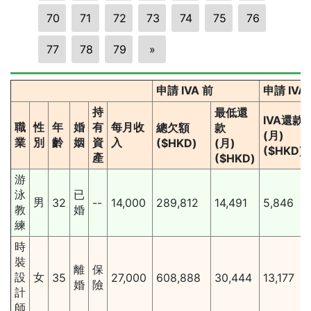
70
71
72
73
74
75
76
77
78
79
»
申請 IVA 前
申請 IVA
持
最低還
IVA還款
職
性
年
婚
有
每月收
總欠額
款
(月)
業
別
齡
姻
資
入
($HKD)
(月)
($HKD)
產
($HKD)
游
泳
已
男
32
--
14,000
289,812
14,491
5,846
教
婚
練
時
裝
離
保
設
女
35
27,000
608,888
30,444
13,177
婚
險
計
師