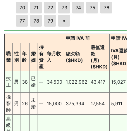
70
71
72
73
74
75
76
77
78
79
»
申請 IVA 前
申請 IV
持
最低還
IVA還款
職
性
年
婚
有
每月收
總欠額
款
(月)
業
別
齡
姻
資
入
($HKD)
(月)
($HKD)
產
($HKD)
技
已
男
38
--
34,500
1,022,962
43,417
15,027
工
婚
攝
未
影
男
26
--
15,000
375,394
17,554
5,911
婚
師
高
級