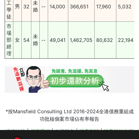
工
未
男
32
--
14,000
366,651
17,960
5,032
學
婚
徒
市
場
未
部
女
54
--
49,041
1,462,705
80,632
22,194
婚
經
理
*按Mansfield Consulting Ltd 2016-2024全港債務重組成
功批核個案市場佔有率報告
樓按比較
|
債務重組
|
公司轉名
|
破產申請
|
破產後的生活
|
破產後的生活
|
drp 債務舒緩
|
債務舒緩影響
|
申請 債務