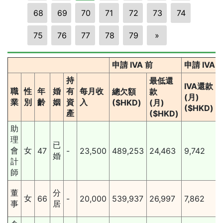
68
69
70
71
72
73
74
75
76
77
78
79
»
申請 IVA 前
申請 IVA
持
最低還
IVA還款
職
性
年
婚
有
每月收
總欠額
款
(月)
業
別
齡
姻
資
入
($HKD)
(月)
($HKD)
產
($HKD)
助
理
已
會
女
47
-
23,500
489,253
24,463
9,742
婚
計
師
董
分
女
66
-
20,000
539,937
26,997
7,862
事
居