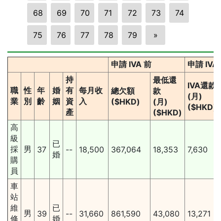
68
69
70
71
72
73
74
75
76
77
78
79
»
申請 IVA 前
申請 IV
持
最低還
IVA還款
職
性
年
婚
有
每月收
總欠額
款
(月)
業
別
齡
姻
資
入
($HKD)
(月)
($HKD)
產
($HKD)
高
級
已
採
男
37
--
18,500
367,064
18,353
7,630
婚
購
員
車
站
維
已
男
39
--
31,660
861,590
43,080
13,271
修
婚