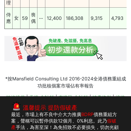
理
侍
喪
女
59
--
12,400
186,308
9,315
4,793
應
偶
*按Mansfield Consulting Ltd 2016-2024全港債務重組成
功批核個案市場佔有率報告
轉按清債
|
香港 會計師
|
李建民 會計師
|
破產條例
|
樓按
比較
|
停止追數滋擾
|
會計師事務所
|
追數公司手法
|
註冊
溫馨提示 提防假破產
公司
|
破產申請
最近，市場上有不良中介大力推廣
BDRP
債務重組方
案，聲稱可以暫停供款12個月、0%利息。此乃
假破
產
手法，為害至深！為免招致不必要損失，切勿光顧
版權所有：李建
法律聲明
私隱聲明及收集個人資料聲明