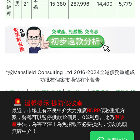
男
21
--
15,380
287,996
14,400
5,779
經
婚
理
*按Mansfield Consulting Ltd 2016-2024全港債務重組成
功批核個案市場佔有率報告
公司轉名
|
申請 債務重組
|
樓按比較
|
債務問題
|
債務重組
|
破產後的生活
|
會計服務 收費
|
按揭清債
|
債務重組 收費
溫馨提示 提防假破產
|
IVA 債務重組
最近，市場上有不良中介大力推廣
BDRP
債務重組方
案，聲稱可以暫停供款12個月、0%利息。此乃
假破
產
手法，為害至深！為免招致不必要損失，切勿光顧
版權所有：李建
法律聲明
私隱聲明及收集個人資料聲明
無牌中介！
民執業會計師事