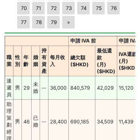
70
71
72
73
74
75
76
77
78
79
»
申請 IVA 前
申請 IV
持
最低還
IVA還款
職
性
年
婚
有
每月收
總欠額
款
(月)
業
別
齡
姻
資
入
($HKD)
(月)
($HKD)
產
($HKD)
速
未
遞
男
29
--
36,000
840,579
42,029
15,120
婚
員
助
理
策
已
男
46
--
28,400
690,185
34,509
11,439
劃
婚
經
理