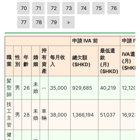
70
71
72
73
74
75
76
77
78
79
»
申請 IVA 前
申請 IV
持
最低還
IVA還款
職
性
年
婚
有
每月收
總欠額
款
(月)
業
別
齡
姻
資
入
($HKD)
(月)
($HKD
產
($HKD)
髪
未
型
男
26
--
35,000
929,685
40,219
12,120
婚
師
技
工
未
車
男
28
38,000
1,366,194
51,037
16,923
主
婚
輛
管
健