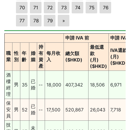
70
71
72
73
74
75
76
77
78
79
»
申請 IVA 前
申請 IV
持
最低還
IVA還款
職
性
年
婚
有
每月收
總欠額
款
(月)
業
別
齡
姻
資
入
($HKD)
(月)
($HKD)
產
($HKD)
酒
樓
已
男
35
--
18,000
407,342
18,506
6,971
經
婚
理
保
已
安
男
52
--
17,500
520,867
26,043
7,718
婚
員
技
未