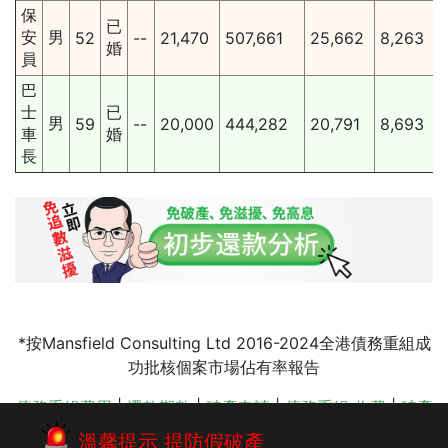
保
已
安
男
52
--
21,470
507,661
25,662
8,263
婚
員
巴
士
已
男
59
--
20,000
444,282
20,791
8,693
車
婚
長
*按Mansfield Consulting Ltd 2016-2024全港債務重組成
功批核個案市場佔有率報告
債務重組費用
|
還款期數
|
破產申請
|
債務重組 收費
|
破產
手續
|
破產條例
|
停止追數滋擾
|
樓按比較
|
追數公司手法
溫馨提示 提防假破產