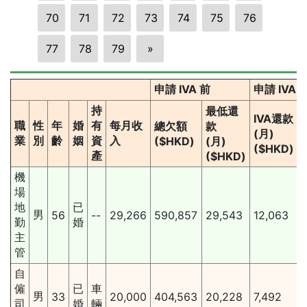
70
71
72
73
74
75
76
77
78
79
»
申請 IVA 前
申請 IVA
持
最低還
IVA還款
職
性
年
婚
有
每月收
總欠額
款
(月)
業
別
齡
姻
資
入
($HKD)
(月)
($HKD)
產
($HKD)
機
場
地
已
男
56
--
29,266
590,857
29,543
12,063
勤
婚
主
管
自
僱
已
車
男
33
20,000
404,563
20,228
7,492
司
婚
輛