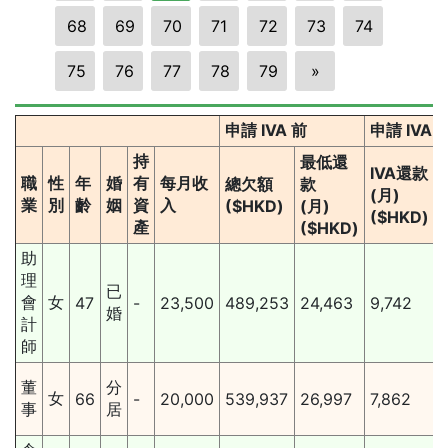
68
69
70
71
72
73
74
75
76
77
78
79
»
申請 IVA 前
申請 IVA
持
最低還
IVA還款
職
性
年
婚
有
每月收
總欠額
款
(月)
業
別
齡
姻
資
入
($HKD)
(月)
($HKD)
產
($HKD)
助
理
已
會
女
47
-
23,500
489,253
24,463
9,742
婚
計
師
董
分
女
66
-
20,000
539,937
26,997
7,862
事
居