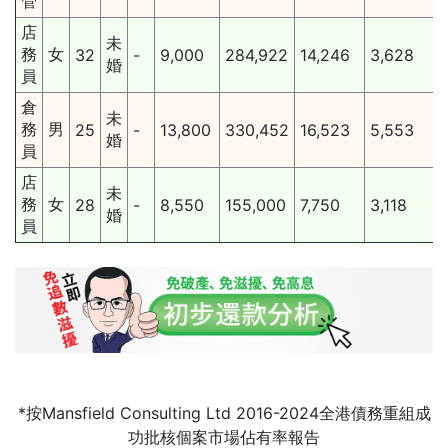
管
店
未
務
女
32
-
9,000
284,922
14,246
3,628
婚
員
倉
未
務
男
25
-
13,800
330,452
16,523
5,553
婚
員
店
未
務
女
28
-
8,550
155,000
7,750
3,118
婚
員
*按Mansfield Consulting Ltd 2016-2024全港債務重組成
功批核個案市場佔有率報告