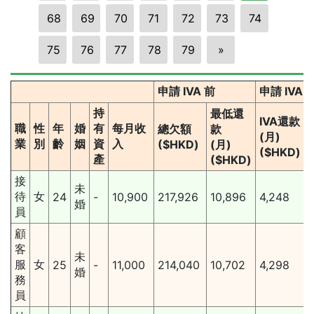
68
69
70
71
72
73
74
75
76
77
78
79
»
申請 IVA 前
申請 IVA
持
最低還
IVA還款
職
性
年
婚
有
每月收
總欠額
款
(月)
業
別
齡
姻
資
入
($HKD)
(月)
($HKD)
產
($HKD)
接
未
待
女
24
-
10,900
217,926
10,896
4,248
婚
員
顧
客
未
服
女
25
-
11,000
214,040
10,702
4,298
婚
務
員