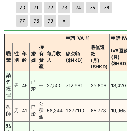
70
71
72
73
74
75
76
77
78
79
»
申請 IVA 前
申請 IV
持
最低還
IVA還款
職
性
年
婚
有
每月收
總欠額
款
(月)
業
別
齡
姻
資
入
($HKD)
(月)
($HKD)
產
($HKD)
銷
售
已
男
49
--
37,500
712,691
35,809
13,420
經
婚
理
公
教
已
男
積
41
58,344
1,377,110
65,773
19,965
師
婚
金
點