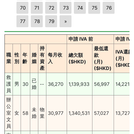
70
71
72
73
74
75
76
77
78
79
»
申請 IVA 前
申請 IV
持
最低還
IVA還款
職
性
年
婚
有
每月收
總欠額
款
(月)
業
別
齡
姻
資
入
($HKD)
(月)
($HKD)
產
($HKD)
救
已
護
男
30
--
36,270
1,139,933
56,997
14,221
婚
員
辦
公
未
物
室
女
58
30,977
1,340,531
57,027
13,727
婚
業
文
員