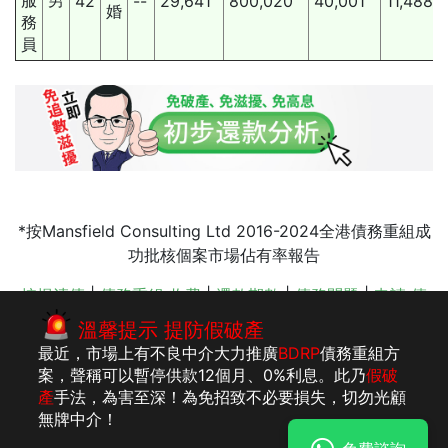
42
--
29,641
800,020
40,001
11,488
婚
務
員
*按Mansfield Consulting Ltd 2016-2024全港債務重組成
功批核個案市場佔有率報告
按揭清債
|
債務重組 收費
|
還款期數
|
債務問題
|
申請 債
務重組
|
財仔追數
|
IVA 債務重組
|
公司轉名
|
債務重組
|
溫馨提示 提防假破產
drp 債務舒緩
最近，市場上有不良中介大力推廣
BDRP
債務重組方
案，聲稱可以暫停供款12個月、0%利息。此乃
假破
產
手法，為害至深！為免招致不必要損失，切勿光顧
版權所有：李建
法律聲明
私隱聲明及收集個人資料聲明
無牌中介！
民執業會計師事